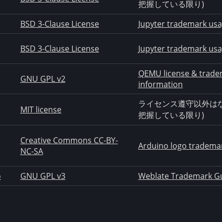
把握している限り)
BSD 3-Clause License
Jupyter trademark usa
BSD 3-Clause License
Jupyter trademark usa
QEMU license & trade
GNU GPL v2
information
ライセンス遵守以外はな
MIT license
把握している限り)
Creative Commons CC-BY-
Arduino logo trademar
NC-SA
o
GNU GPL v3
Weblate Trademark Gu