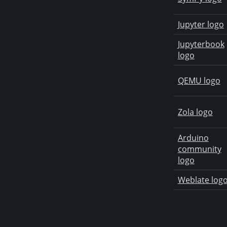
Jupyter logo
Jupyterbook
logo
QEMU logo
Zola logo
Arduino
community
logo
Weblate log