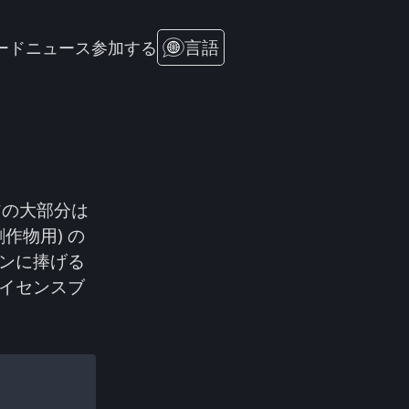
言語
ード
ニュース
参加する
アの大部分は
創作物用) の
ンに捧げる
イセンスブ