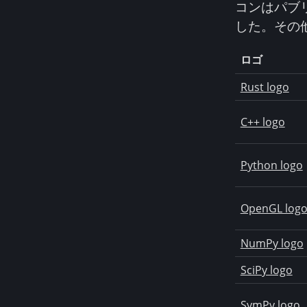
コンはパブ
した。その
ロゴ
Rust logo
C++ logo
Python logo
OpenGL log
NumPy logo
SciPy logo
SymPy logo