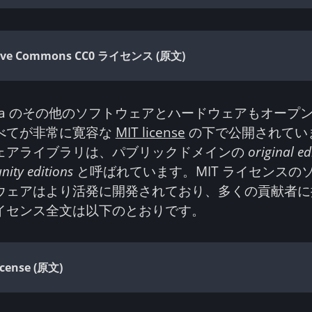
tive Commons CC0 ライセンス (原文)
t Elara のその他のソフトウェアとハードウェアもオー
べてが非常に寛容な
MIT license
の下で公開されてい
ェアライブラリは、パブリックドメインの
original ed
ity editions
と呼ばれています。MIT ライセンスの
ウェアはより活発に開発されており、多くの貢献者に
イセンス全文は以下のとおりです。
icense (原文)