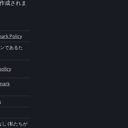
作成されま
ark Policy
インであるた
olicy
emark
s
し (私たちが