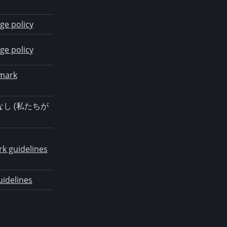
ge policy
ge policy
mark
し (私たちが
k guidelines
idelines