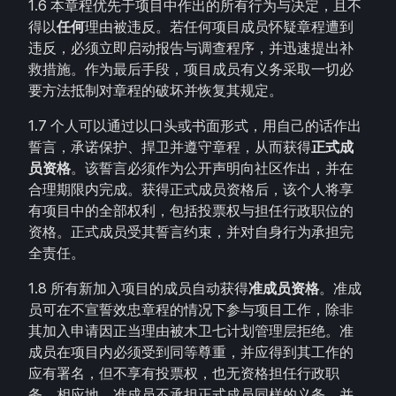
1.6 本章程优先于项目中作出的所有行为与决定，且不
得以
任何
理由被违反。若任何项目成员怀疑章程遭到
违反，必须立即启动报告与调查程序，并迅速提出补
救措施。作为最后手段，项目成员有义务采取一切必
要方法抵制对章程的破坏并恢复其规定。
1.7 个人可以通过以口头或书面形式，用自己的话作出
誓言，承诺保护、捍卫并遵守章程，从而获得
正式成
员资格
。该誓言必须作为公开声明向社区作出，并在
合理期限内完成。获得正式成员资格后，该个人将享
有项目中的全部权利，包括投票权与担任行政职位的
资格。正式成员受其誓言约束，并对自身行为承担完
全责任。
1.8 所有新加入项目的成员自动获得
准成员资格
。准成
员可在不宣誓效忠章程的情况下参与项目工作，除非
其加入申请因正当理由被木卫七计划管理层拒绝。准
成员在项目内必须受到同等尊重，并应得到其工作的
应有署名，但不享有投票权，也无资格担任行政职
务。相应地，准成员不承担正式成员同样的义务，并