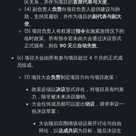
区关系，并作为项目的
首席代表与大使
。
(4) 副负责人
负责
向项目负责人提供建议与协
助，支持其履职，并作为项目的
副代表与副大
使
。
(5) 项目负责人有权通过
指令
实施紧急情况下的
临时政策。所有指令若未由大会通过决议形式
正式颁布，则在
90 天
后
自动失效
。
(c) 项目大会由所有参与项目超过 4 个月的正式成
员组成。
(1) 项目大会
负责
制定项目方向与项目政策：
政策必须以
决议
形式存在，对项目具有约束
力，除非被未来决议撤销。
大会任何成员都可以提出
动议
，请求审议一
份决议草案：
大会随后应围绕该动议展开讨论与自由
辩论，以
达成共识
为目标，随后决议生