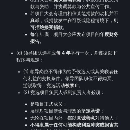
款与资助，并协调募款与公共宣传工作。
若项目大会有理由相信某笔捐款的动机并不
真诚，或捐款发生在可疑或隐秘情境下，则
可
拒绝接受捐款
。
每年年底，项目大会应发布项目的
年度财务
报告
。
(d) 领导团队选举应
每 4 年
举行一次，并遵循以下
程序与规定：
(1) 领导岗位不得作为给予候选人或其关联者任
何利益的交换条件。领导团队职位不得购买、
游说取得，竞选活动
被禁止
。
(2) 竞选项目负责人或副负责人者必须：
是项目正式成员；
展现对项目使命与理想的
坚定承诺
；
无论在项目内外，都以
真诚善意
对待他人；
不得隶属于任何可能构成利益冲突或损害其