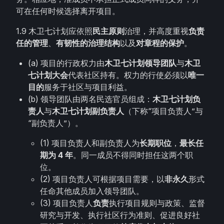
可在任何时候选择离开项目。
1.9 木卫七计划应依照
民主原则
治理，并高度重视
负责
任的管理
、
有韧性的治理结构
以及
对章程的保护
。
(a) 项目的行政权力由
木卫七计划领导团队
与
木卫
七计划大会
代表社区持有。权力的行使必须以
唯一
目的
服务于社区与项目利益。
(b) 领导团队由两名民选官员组成：
木卫七计划负
责人
与
木卫七计划副负责人
（下称“项目负责人”与
“副负责人”）。
(1) 项目负责人和副负责人为
长期职位
，
最长任
期为 4 年
。同一成员不得同时担任这两个职
位。
(2) 项目负责人可根据项目需要，以
非永久
形式
任命其他成员加入领导团队。
(3) 项目负责人
负责
执行项目规则与政策、监督
研究与开发、执行社区行为准则、促进良好社