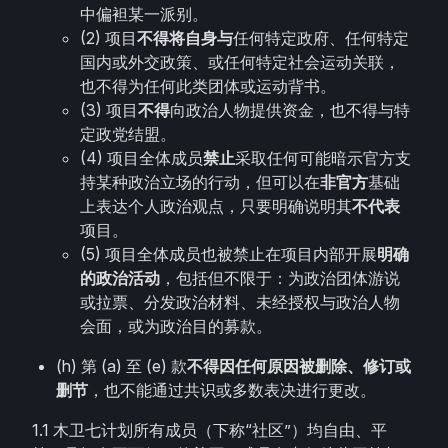
中偏袒某一派别。
(2) 项目
不得将自身与
任何特定政府、任何特定
国内或外交政策、或任何特定社会运动关联，
也不得为任何此类团体或运动背书。
(3) 项目
不得
向政治人物提供资金，也不得与特
定政党结盟。
(4) 项目全体成员
禁止
采取任何可能暗示官方支
持某种政治立场的行动，但可以在
非官方
基础
上表达个人政治观点，只要明确说明其
不代表
项目。
(5) 项目全体成员也被禁止在项目内部开展
明确
的政治活动
，包括但不限于：为政治团体游说
或拉票、分发政治材料、未经授权与政治人物
会面，或为政治目的募款。
(h) 第 (a) 至 (e) 款
不得因任何原因被删除、修订或
删节
，也不能通过共识或多数表决进行更改。
1.1 木卫七计划所有成员（下称“社区”）均自由、平