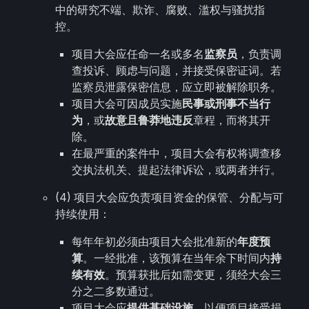
中的研究不端、欺诈、腐败、滥权与骚扰指
控。
项目大会应任命一名或多名
监察员
，负责调
查投诉、顾虑与问题，并接受保密证词。若
监察员泄露保密信息，应立即被解除职务。
项目大会可因成员实施
民事或刑事不当行
为
，或
故意且鲁莽地违反
章程，而将其开
除。
在最严重的案件中，项目大会有权将调查移
交执法机关、提起法律诉讼，或两者并行。
(4) 项目大会应负责项目资金的保管、分配与可
持续使用：
每年年初必须由项目大会批准新的
年度预
算
。一经批准，该预算在当年余下时间内
持
续有效
。预算获批后如需变更，须经大会三
分之二多数通过。
项目大会应
提供基础设施
，以便项目接受捐