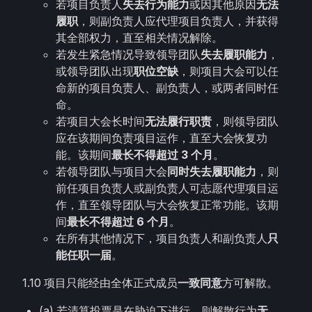
若项目负责人
失去行为能力
或因其他原因
无法
履职
，则副负责人应代理项目负责人，并获得
其全部权力，直至相关情况解除。
若发生紧急情况导致领导团队
失去履职能力
，
或领导团队出现
职位空缺
，则项目大会可以任
命新的项目负责人、副负责人，或两者同时任
命。
若项目大会长时间
无法履行职责
，则领导团队
应在该期间负责项目运作，直至大会恢复功
能。该期间
最长不得超过 3 个月
。
若领导团队与项目大会
同时失去履职能力
，则
前任项目负责人或副负责人可志愿代理项目运
作，直至领导团队与大会恢复正常功能。该期
间
最长不得超过 6 个月
。
在所有其他情况下，项目负责人和副负责人
只
能任职一届
。
1.10 项目只能经由全体正式成员
一致同意
方可解散。
(a) 若清算投票是在胁迫下进行，则解散行为
无