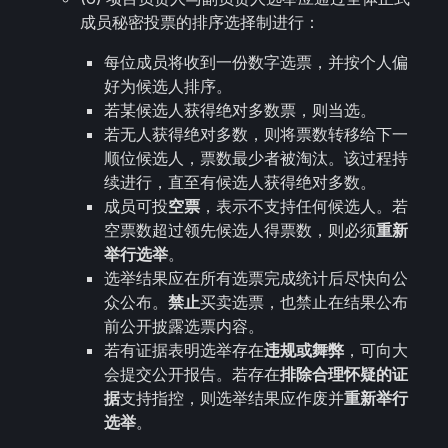
成员秘密投票的排序选择制进行：
每位成员将收到一份数字选票，并按个人偏
好为候选人排序。
若某候选人获得绝对多数票，则当选。
若无人获得绝对多数，则将票数转移给下一
顺位候选人，票数最少者被淘汰。该过程持
续进行，直至有候选人获得绝对多数。
成员可投
空票
，表示不支持任何候选人。若
空票数超过领先候选人得票数，则必须
重新
举行选举
。
选举结果应在所有选票完成统计后尽快向公
众公布。
禁止
买卖选票，也禁止在结果公布
前公开披露选票内容。
若有证据表明选举存在
违规或舞弊
，可向大
会提交公开报告。若存在
排除合理怀疑的证
据
支持指控，则选举结果应作废并
重新举行
选举
。