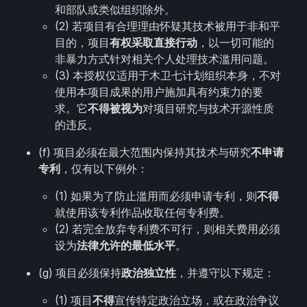
和部队或类似组织除外。
(2) 若项目有合理理由怀疑其技术被用于非和平
目的，项目
有权采取直接行动
，以一切可能的
非暴力方式针对相关个人处理技术滥用问题。
(3) 本授权仅适用于木卫七计划组织本身，不对
使用本项目成果的用户施加具有约束力的要
求。它
不得被视为
对项目研究与技术开源性质
的违反。
(f) 项目必须在最大范围内保持其技术与研究
不申请
专利
，仅有以下例外：
(1) 如果为了防止滥用而必须申请专利，则
不得
就使用该专利作品收取任何专利费。
(2) 若完全放弃专利费不可行，则相关费用必须
设为
法律允许的最低水平
。
(g) 项目必须保持
政治独立性
，并遵守以下规定：
(1) 项目
不得
宣传特定政治立场，或在政治争议