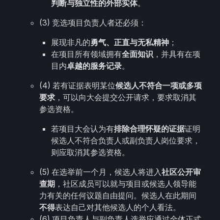
判断与独立性的外部实体
。
(3) 竞选项目负责人者还必须：
展现非凡的
勇气、正直与无私精神
；
在项目所有领域拥有
全面知识
，并具有在项
目内
卓越的服务记录
。
(4) 若有证据表明某位
候选人不符合一项或多项
要求
，可以向大会提交公开请求，要求取消其
参选资格。
若项目大会认为有
排除合理怀疑的证据
证明
候选人不符合负责人或副负责人岗位要求，
则应取消其参选资格。
(5) 在选举前一个月，候选人将进入
社区公开审
查期
，社区成员可以就与项目或候选人领导能
力有关的任何议题自由提问。候选人在此期间
不得
表达自己对其他候选人的个人看法。
(6) 项目负责人与副负责人选举应通过全体正式