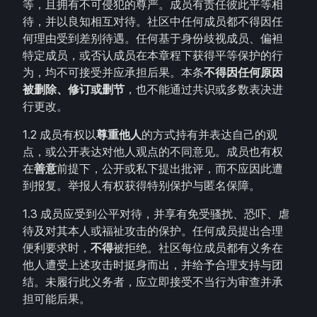
等，且拥有不可侵犯的尊严。成员有责任彼此平等相
待，并以良知相互对待。社区中任何成员都不得因任
何理由受到差别待遇。任何基于身份歧视成员、偏袒
特定成员，或否认成员在本章程下获得平等保护的行
为，均不可接受并应承担后果。本条
不得因任何原因
被删除、修订或删节
，也不能通过共识或多数表决进
行更改。
1.2 成员有权以
尊重他人
的方式持有并表达自己的观
点，或公开表达对他人观点的不同意见。成员也有权
在
善意
前提下，公开或私下提出批评，而不应因此遭
到报复。举报人有权获得特别保护与匿名保障。
1.3 成员应受到公平对待，并享有免受骚扰、恐吓、虐
待及对其本人或福祉攻击的保护。任何成员提出合理
便利要求时，
不得
被拒绝。社区每位成员都有义务在
他人遭受上述攻击时挺身而出，并给予合理支持与团
结。未履行此义务者，应立即接受不当行为审查并承
担可能后果。