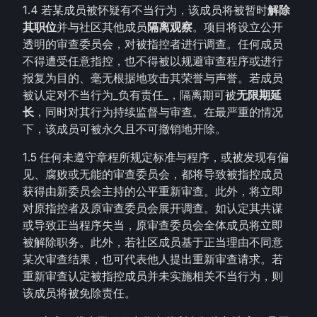
1.4 若某成员被怀疑有不当行为，该成员将被暂时
解除
其职位
并与社区其他成员
隔离观察
。项目将设立公开
透明的审查委员会，对被指控者进行调查。任何成员
不得遭受任意指控，也不得被以规避审查程序或进行
报复为目的、毫无根据地攻击其荣誉与声誉。若成员
被认定对不当行为_负有责任_，隔离期可被
无限期延
长
，同时对其行为持续监督与审查。在最严重的情况
下，该成员可被永久且不可撤销地开除。
1.5 任何未遵守章程所规定标准与程序，或被发现有偏
见、腐败或无能的审查委员会，都将导致被指控成员
获得由新委员会主持的公平重新审查。此外，将立即
对原指控者及原审查委员会展开调查。如认定其共谋
或导致正当程序失当，原审查委员会全体成员将立即
被解除职务。此外，若社区成员基于正当理由不同意
某次审查结果，也可代表他人提出重新审查请求。若
重新审查认定被指控成员并未实施相关不当行为，则
该成员将被免除责任。