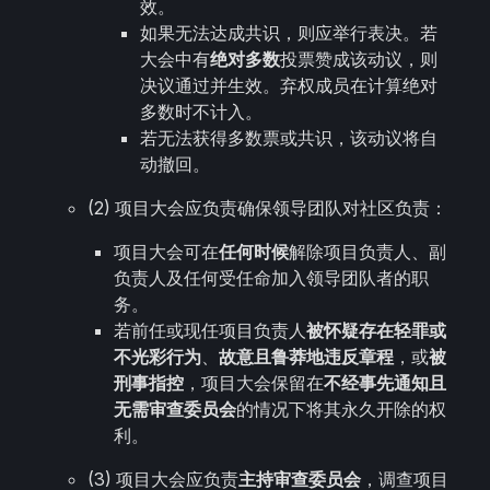
效。
如果无法达成共识，则应举行表决。若
大会中有
绝对多数
投票赞成该动议，则
决议通过并生效。弃权成员在计算绝对
多数时不计入。
若无法获得多数票或共识，该动议将自
动撤回。
(2) 项目大会应负责确保领导团队对社区负责：
项目大会可在
任何时候
解除项目负责人、副
负责人及任何受任命加入领导团队者的职
务。
若前任或现任项目负责人
被怀疑存在轻罪或
不光彩行为
、
故意且鲁莽地违反章程
，或
被
刑事指控
，项目大会保留在
不经事先通知且
无需审查委员会
的情况下将其永久开除的权
利。
(3) 项目大会应负责
主持审查委员会
，调查项目