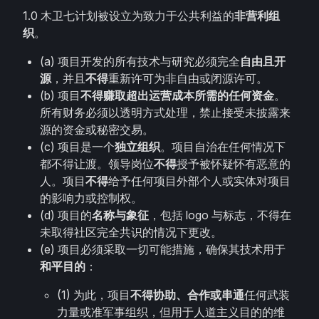
1.0 木卫七计划被设立为致力于公共利益的
非营利组
织
。
(a) 项目开发的所有技术与研究必须完全
自由且开
源
，并且
不得
重新许可为非自由或闭源许可。
(b) 项目
不得赚取超出运营成本所需的任何资金
。
所有财务必须以透明方式处理，禁止接受未披露来
源的资金或秘密交易。
(c) 项目是一个
独立组织
。项目自治在任何情况下
都不得让渡。领导岗位
不得
授予被怀疑怀有恶意的
人。项目
不得
给予任何项目外部个人或实体对项目
的影响力或控制权。
(d) 项目的
名称与象征
，包括 logo 与标志，不得在
未取得社区完全共识的情况下更改。
(e) 项目必须采取一切可能措施，确保其技术用于
和平目的
：
(1) 为此，项目
不得协助、合作或串通
任何武装
力量或准军事组织，但用于人道主义目的的维