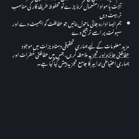
آلات یا مواد استعمال کرنا پڑے تو محفوظ طریقۂ کار کی مناسب
تربیت دیں
ہم ایسا ادارہ جاتی ماحول بنائیں جو حفاظت کو اہمیت دے اور
سہولت پر اسے ترجیح دے
مزید معلومات کے لیے ہماری تحقیقی دستاویزات میں موجود
حفاظتی جائزہ اور تجزیہ
ملاحظہ کریں، جس میں حفاظتی خطرات اور
ہماری احتیاطی تدابیر کا جامع تجزیہ پیش کیا گیا ہے۔