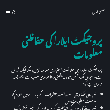
مینو
صفحۂ اول
پروجیکٹ ایلارا کی حفاظتی
معلومات
پروجیکٹ ایلارا میں حفاظت اختیاری معاملہ نہیں، بلکہ ایک فرض
ہے۔ جہاں تک ممکن ہو، یہ یقینی بنانا ہماری سب سے اہم ذمہ
داری ہے کہ:
ہم اپنی ٹیکنالوجی سے وابستہ خطرات کے بارے میں عوام کو
درست معلومات دیں
ہم اپنے کارکنوں کی حفاظت کریں، اور اگر انہیں خطرناک