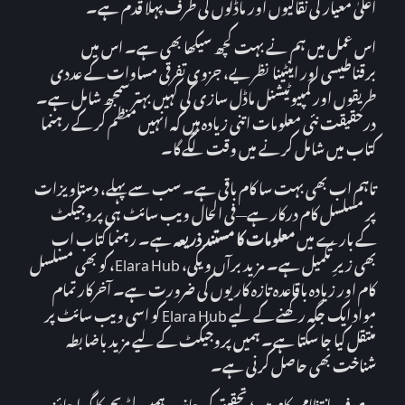
اعلیٰ معیار کی نقالیوں اور ماڈلوں کی طرف پہلا قدم ہے۔
اس عمل میں ہم نے بہت کچھ سیکھا بھی ہے۔ اس میں
برقناطیسی اور اینٹینا نظریے، جزوی تفرقی مساوات کے عددی
طریقوں اور کمپیوٹیشنل ماڈل سازی کی کہیں بہتر سمجھ شامل ہے۔
درحقیقت نئی معلومات اتنی زیادہ ہیں کہ انہیں منظم کر کے رہنما
کتاب میں شامل کرنے میں وقت لگے گا۔
تاہم اب بھی بہت سا کام باقی ہے۔ سب سے پہلے، دستاویزات
پر مسلسل کام درکار ہے—فی الحال ویب سائٹ ہی پروجیکٹ
کے بارے میں
معلومات کا مستند ذریعہ
ہے۔ رہنما کتاب اب
بھی زیرِ تکمیل ہے۔ مزید برآں ویکی، Elara Hub، کو بھی مسلسل
کام اور زیادہ باقاعدہ تازہ کاریوں کی ضرورت ہے۔ آخرکار تمام
مواد ایک جگہ رکھنے کے لیے Elara Hub کو اسی ویب سائٹ پر
منتقل کیا جا سکتا ہے۔ ہمیں پروجیکٹ کے لیے مزید باضابطہ
شناخت بھی حاصل کرنی ہے۔
یہ صرف انتظامی کام ہیں؛ تحقیق کی جانب ہمیں لٹریچر کا گہرا جائزہ