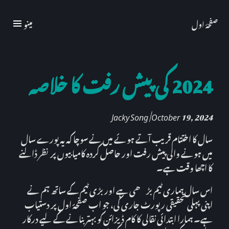
مینو
صفحۂ اول
2024 کی پیش رفت کا خلاصہ
Jacky Song | October 19, 2024
سال کا اختتام قریب آتے ہوئے میں نے سوچا کہ یہ پورے سال
میں ہونے والی پیش رفت اور حاصل کردہ کامیابیوں پر نظر ڈالنے
کا اچھا وقت ہے۔
اس سال ہماری ٹیم بڑھی ہے اور بڑی ٹیم کے ساتھ ہم نے
اپنی پہلی تحقیقی رپورٹ جاری کی، جو اب صفحۂ اول پر دستیاب
ہے۔ ہمارا ابتدائی نقالی کا کام ڈیزائن کو بہتر بنانے کے لیے درکار