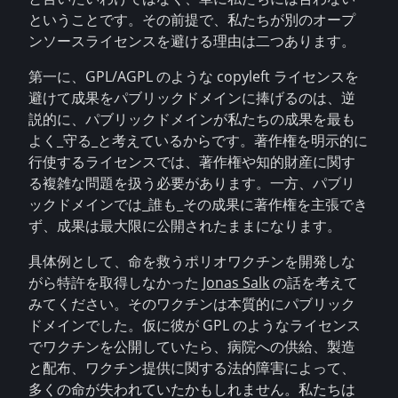
ということです。その前提で、私たちが別のオープ
ンソースライセンスを避ける理由は二つあります。
第一に、GPL/AGPL のような copyleft ライセンスを
避けて成果をパブリックドメインに捧げるのは、逆
説的に、パブリックドメインが私たちの成果を最も
よく_守る_と考えているからです。著作権を明示的に
行使するライセンスでは、著作権や知的財産に関す
る複雑な問題を扱う必要があります。一方、パブリ
ックドメインでは_誰も_その成果に著作権を主張でき
ず、成果は最大限に公開されたままになります。
具体例として、命を救うポリオワクチンを開発しな
がら特許を取得しなかった
Jonas Salk
の話を考えて
みてください。そのワクチンは本質的にパブリック
ドメインでした。仮に彼が GPL のようなライセンス
でワクチンを公開していたら、病院への供給、製造
と配布、ワクチン提供に関する法的障害によって、
多くの命が失われていたかもしれません。私たちは