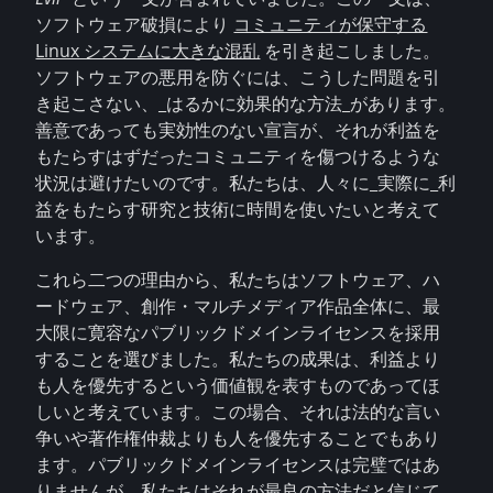
ソフトウェア破損により
コミュニティが保守する
Linux システムに大きな混乱
を引き起こしました。
ソフトウェアの悪用を防ぐには、こうした問題を引
き起こさない、_はるかに効果的な方法_があります。
善意であっても実効性のない宣言が、それが利益を
もたらすはずだったコミュニティを傷つけるような
状況は避けたいのです。私たちは、人々に_実際に_利
益をもたらす研究と技術に時間を使いたいと考えて
います。
これら二つの理由から、私たちはソフトウェア、ハ
ードウェア、創作・マルチメディア作品全体に、最
大限に寛容なパブリックドメインライセンスを採用
することを選びました。私たちの成果は、利益より
も人を優先するという価値観を表すものであってほ
しいと考えています。この場合、それは法的な言い
争いや著作権仲裁よりも人を優先することでもあり
ます。パブリックドメインライセンスは完璧ではあ
りませんが、私たちはそれが最良の方法だと信じて