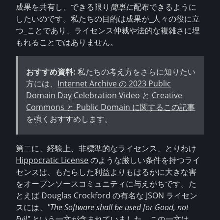
成果を共有し、できる限り
簡単に
配布できるように
したいのです。私たちの目的は成果が_人々の役に立
つ_ことであり、ライセンス仲裁や法的な複雑さに埋
もれることではありません。
おすすめ資料:
私たちの考え方をさらに知りたい
方には、
Internet Archive の 2023 Public
Domain Day Celebration Video
と
Creative
Commons と Public Domain に関するこの記事
を強くおすすめします。
第二に、経験上、非標準的なライセンス、とりわけ
Hippocratic License
のような厳しい条件を持つライ
センスは、もたらした利益よりもはるかに大きな害
をオープンソースコミュニティに与えがちです。た
とえば Douglas Crockford の有名な JSON ライセン
スには、
"The Software shall be used for Good, not
Evil"
という一文が含まれていました。この一文は、