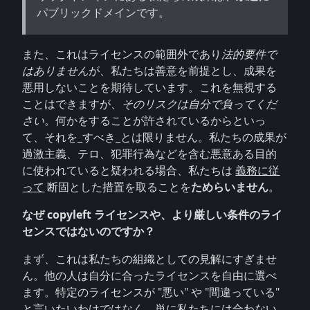
パブリックドメインです。
また、これはライセンスの範囲外であり
法的要件で
はありません
が、私たちは善意を前提とし、成果を
悪用しないことを期待しています。これを無視する
ことはできますが、
そのリスクは自分で負ってくだ
さい
。何かをすることが許されているからといっ
て、それを_すべき_とは限りません。私たちの成果が
過激主義、テロ、犯罪行為などを含む悪意ある目的
に使われていると疑われる場合、私たちは
義務に従
って
断固とした措置を取ることを
ためらいません
。
なぜ copyleft ライセンスや、より厳しい条件のライ
センスではないのですか？
まず、これは私たちの組織としての見解にすぎませ
ん。他の人は自分に合ったライセンスを自由に選べ
ます。特定のライセンスが "悪い" や "間違っている"
と言いたいわけではなく、単に私たちには合わない