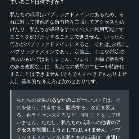
ていることは何ですか？
私たちの成果はパブリックドメインにあるため、そ
れに対して排他的な所有権を主張してアクセスを妨
げたり、私たちが成果をすべての人に利用可能にす
ることを妨げたりすることは
できません
。いったん
何かがパブリックドメインに入ると、それは_永遠に_
パブリックドメインであり、定義上、もはや
特定の
個人
のものではありません。つまり、大幅で新規性
のある改変なしに、私たちの成果のコピーを特許化
することは
できません
(そもそもすべきでもありませ
ん)。基本的な考え方は次のとおりです。
私たちの成果の
あなたのコピー
については、そ
れを使う、共有する、販売する、名前を変え
る、再ライセンスするなど、望むことをして構
いません。ただし、私たちの成果への
他者のア
クセスを制限しようとしてはいけません
。パブ
リックドメインにある私たちの成果は、
永遠に